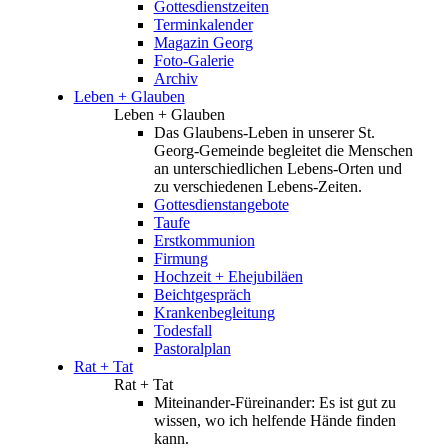
Gottesdienstzeiten
Terminkalender
Magazin Georg
Foto-Galerie
Archiv
Leben + Glauben
Leben + Glauben
Das Glaubens-Leben in unserer St.
Georg-Gemeinde begleitet die Menschen
an unterschiedlichen Lebens-Orten und
zu verschiedenen Lebens-Zeiten.
Gottesdienstangebote
Taufe
Erstkommunion
Firmung
Hochzeit + Ehejubiläen
Beichtgespräch
Krankenbegleitung
Todesfall
Pastoralplan
Rat + Tat
Rat + Tat
Miteinander-Füreinander: Es ist gut zu
wissen, wo ich helfende Hände finden
kann.