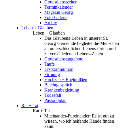
Gottesdienstzeiten
Terminkalender
Magazin Georg
Foto-Galerie
Archiv
Leben + Glauben
Leben + Glauben
Das Glaubens-Leben in unserer St.
Georg-Gemeinde begleitet die Menschen
an unterschiedlichen Lebens-Orten und
zu verschiedenen Lebens-Zeiten.
Gottesdienstangebote
Taufe
Erstkommunion
Firmung
Hochzeit + Ehejubiläen
Beichtgespräch
Krankenbegleitung
Todesfall
Pastoralplan
Rat + Tat
Rat + Tat
Miteinander-Füreinander: Es ist gut zu
wissen, wo ich helfende Hände finden
kann.