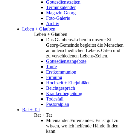
Gottesdienstzeiten
Terminkalender
Magazin Georg
Foto-Galerie
Archiv
Leben + Glauben
Leben + Glauben
Das Glaubens-Leben in unserer St.
Georg-Gemeinde begleitet die Menschen
an unterschiedlichen Lebens-Orten und
zu verschiedenen Lebens-Zeiten.
Gottesdienstangebote
Taufe
Erstkommunion
Firmung
Hochzeit + Ehejubiläen
Beichtgespräch
Krankenbegleitung
Todesfall
Pastoralplan
Rat + Tat
Rat + Tat
Miteinander-Füreinander: Es ist gut zu
wissen, wo ich helfende Hände finden
kann.