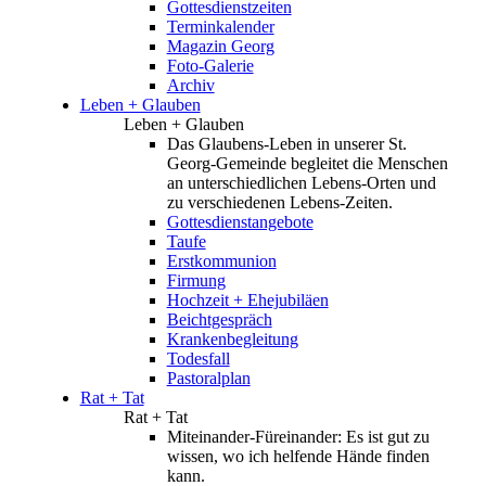
Gottesdienstzeiten
Terminkalender
Magazin Georg
Foto-Galerie
Archiv
Leben + Glauben
Leben + Glauben
Das Glaubens-Leben in unserer St.
Georg-Gemeinde begleitet die Menschen
an unterschiedlichen Lebens-Orten und
zu verschiedenen Lebens-Zeiten.
Gottesdienstangebote
Taufe
Erstkommunion
Firmung
Hochzeit + Ehejubiläen
Beichtgespräch
Krankenbegleitung
Todesfall
Pastoralplan
Rat + Tat
Rat + Tat
Miteinander-Füreinander: Es ist gut zu
wissen, wo ich helfende Hände finden
kann.