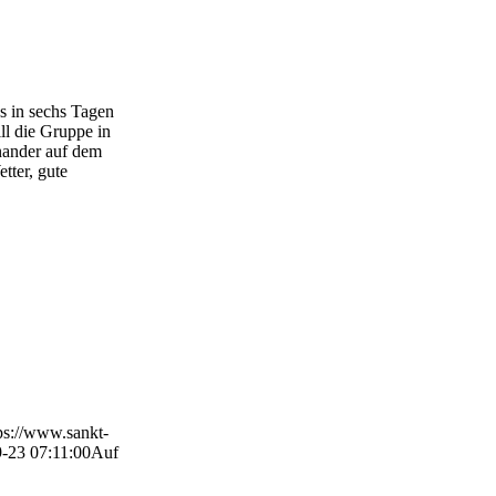
s in sechs Tagen
l die Gruppe in
nander auf dem
tter, gute
ps://www.sankt-
-23 07:11:00
Auf