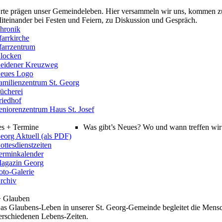
rte prägen unser Gemeindeleben. Hier versammeln wir uns, kommen z
iteinander bei Festen und Feiern, zu Diskussion und Gespräch.
hronik
farrkirche
farrzentrum
locken
eidener Kreuzweg
eues Logo
amilienzentrum St. Georg
ücherei
riedhof
eniorenzentrum Haus St. Josef
es + Termine
Was gibt’s Neues? Wo und wann treffen wir 
eorg Aktuell (als PDF)
ottesdienstzeiten
erminkalender
agazin Georg
oto-Galerie
rchiv
+ Glauben
as Glaubens-Leben in unserer St. Georg-Gemeinde begleitet die Mensc
erschiedenen Lebens-Zeiten.