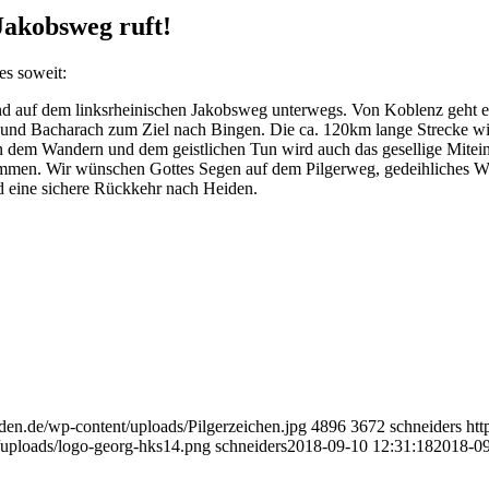
Jakobsweg ruft!
s soweit:
ind auf dem linksrheinischen Jakobsweg unterwegs. Von Koblenz geht e
und Bacharach zum Ziel nach Bingen. Die ca. 120km lange Strecke wil
n dem Wandern und dem geistlichen Tun wird auch das gesellige Mitei
mmen. Wir wünschen Gottes Segen auf dem Pilgerweg, gedeihliches We
d eine sichere Rückkehr nach Heiden.
den.de/wp-content/uploads/Pilgerzeichen.jpg
4896
3672
schneiders
htt
/uploads/logo-georg-hks14.png
schneiders
2018-09-10 12:31:18
2018-09
!