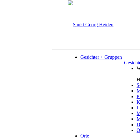
Gesichter + Gruppen
Gesicht
W
H
S
M
P
K
L
M
M
D
O
Orte