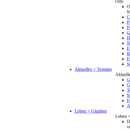
Orte
O
M
C
P
P
G
H
N
F
B
F
S
Aktuelles + Termine
Aktuell
G
G
T
M
F
A
Leben + Glauben
Leben 
D
v