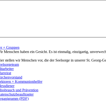
er + Gruppen
ir Menschen haben ein Gesicht. Es ist einmalig, einzigartig, unverwech
ier stellen wir Menschen vor, die der Seelsorge in unserer St. Georg-
eelsorgeteam
itarbeiter
farreirat
irchenvorstand
ektoren + Kommunionhelfer
essdiener
issbrauch und Prävention
atenschutzbeauftragter
rganigramm (PDF)