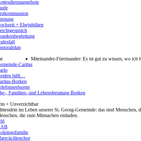
ottesdienstangebote
aufe
rstkommunion
irmung
ochzeit + Ehejubiläen
eichtgespräch
rankenbegleitung
odesfall
astoralplan
at
Miteinander-Füreinander: Es ist gut zu wissen, wo ich
emeinde-Caritas
arlo
eiden hilft…
aritas-Borken
elefonseelsorge
he-, Familien- und Lebensberatung Borken
rin + Unverzichtbar
ittendrin im Leben unserer St. Georg-Gemeinde: das sind Menschen, di
enschen, die zum Mitmachen einladen.
fd
KAB
olpingsfamilie
farrcäcilienchor