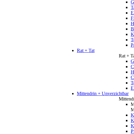
G
T
E
F
H
B
K
T
P
Rat + Tat
Rat + T
G
C
H
C
T
E
Mittendrin + Unverzichtbar
Mittend
M
M
K
K
P