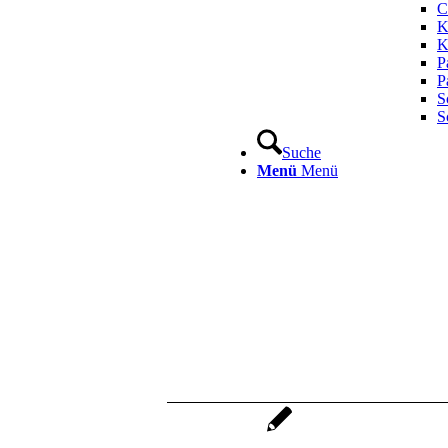
C
K
K
P
P
S
S
Suche
Menü
Menü