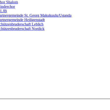
hor Shalom
inderchor
LJB
artnergemeinde St. Georg Makukuulu/Uganda
artnergemeinde Heiligenstadt
chützenbruderschaft Leblich
chützenbruderschaft Nordick