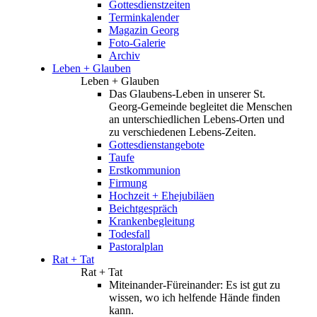
Gottesdienstzeiten
Terminkalender
Magazin Georg
Foto-Galerie
Archiv
Leben + Glauben
Leben + Glauben
Das Glaubens-Leben in unserer St.
Georg-Gemeinde begleitet die Menschen
an unterschiedlichen Lebens-Orten und
zu verschiedenen Lebens-Zeiten.
Gottesdienstangebote
Taufe
Erstkommunion
Firmung
Hochzeit + Ehejubiläen
Beichtgespräch
Krankenbegleitung
Todesfall
Pastoralplan
Rat + Tat
Rat + Tat
Miteinander-Füreinander: Es ist gut zu
wissen, wo ich helfende Hände finden
kann.