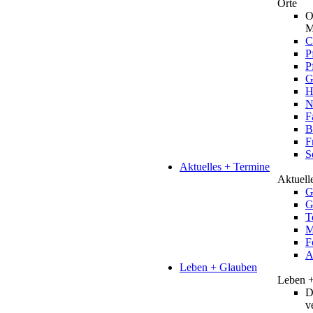
Orte
O
M
C
P
P
G
H
N
F
B
F
S
Aktuelles + Termine
Aktuell
G
G
T
M
F
A
Leben + Glauben
Leben 
D
v