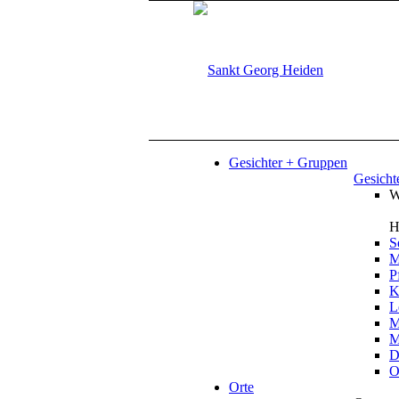
Gesichter + Gruppen
Gesicht
W
H
S
M
P
K
L
M
M
D
O
Orte