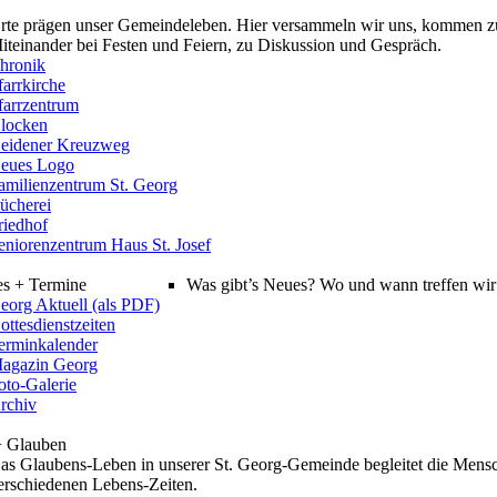
rte prägen unser Gemeindeleben. Hier versammeln wir uns, kommen z
iteinander bei Festen und Feiern, zu Diskussion und Gespräch.
hronik
farrkirche
farrzentrum
locken
eidener Kreuzweg
eues Logo
amilienzentrum St. Georg
ücherei
riedhof
eniorenzentrum Haus St. Josef
es + Termine
Was gibt’s Neues? Wo und wann treffen wir 
eorg Aktuell (als PDF)
ottesdienstzeiten
erminkalender
agazin Georg
oto-Galerie
rchiv
+ Glauben
as Glaubens-Leben in unserer St. Georg-Gemeinde begleitet die Mensc
erschiedenen Lebens-Zeiten.