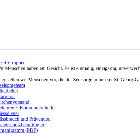
er + Gruppen
ir Menschen haben ein Gesicht. Es ist einmalig, einzigartig, unverwech
ier stellen wir Menschen vor, die der Seelsorge in unserer St. Georg-
eelsorgeteam
itarbeiter
farreirat
irchenvorstand
ektoren + Kommunionhelfer
essdiener
issbrauch und Prävention
atenschutzbeauftragter
rganigramm (PDF)