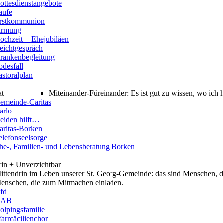
ottesdienstangebote
aufe
rstkommunion
irmung
ochzeit + Ehejubiläen
eichtgespräch
rankenbegleitung
odesfall
astoralplan
at
Miteinander-Füreinander: Es ist gut zu wissen, wo ich
emeinde-Caritas
arlo
eiden hilft…
aritas-Borken
elefonseelsorge
he-, Familien- und Lebensberatung Borken
rin + Unverzichtbar
ittendrin im Leben unserer St. Georg-Gemeinde: das sind Menschen, di
enschen, die zum Mitmachen einladen.
fd
KAB
olpingsfamilie
farrcäcilienchor