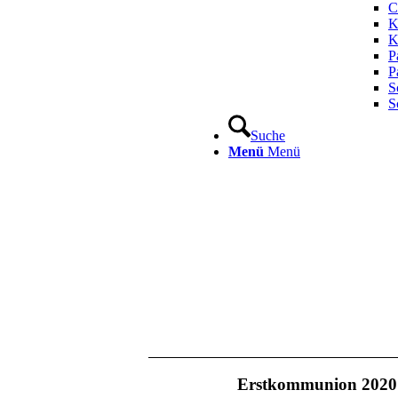
C
K
K
P
P
S
S
Suche
Menü
Menü
Erstkommunion 2020