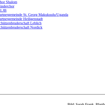
hor Shalom
inderchor
LJB
artnergemeinde St. Georg Makukuulu/Uganda
artnergemeinde Heiligenstadt
chützenbruderschaft Leblich
chützenbruderschaft Nordick
Bild: Sarah Frank, Pfarrb