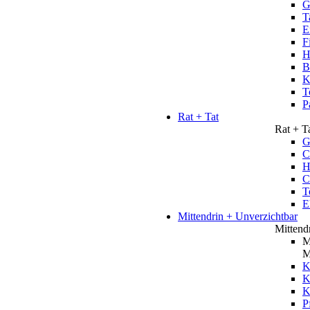
G
T
E
F
H
B
K
T
P
Rat + Tat
Rat + T
G
C
H
C
T
E
Mittendrin + Unverzichtbar
Mittend
M
M
K
K
P