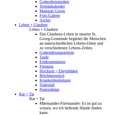
Gottesdienstzeiten
Terminkalender
Magazin Georg
Foto-Galerie
Archiv
Leben + Glauben
Leben + Glauben
Das Glaubens-Leben in unserer St.
Georg-Gemeinde begleitet die Menschen
an unterschiedlichen Lebens-Orten und
zu verschiedenen Lebens-Zeiten.
Gottesdienstangebote
Taufe
Erstkommunion
Firmung
Hochzeit + Ehejubiläen
Beichtgespräch
Krankenbegleitung
Todesfall
Pastoralplan
Rat + Tat
Rat + Tat
Miteinander-Füreinander: Es ist gut zu
wissen, wo ich helfende Hände finden
kann.