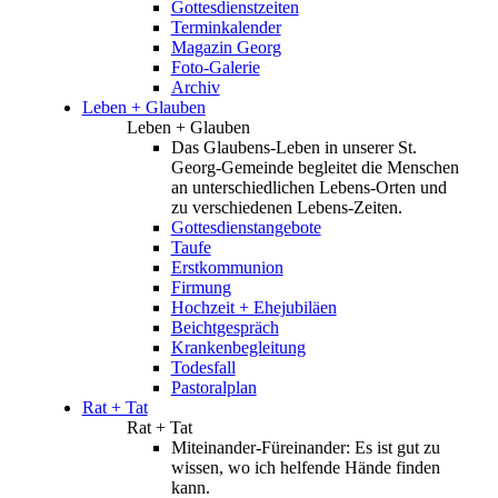
Gottesdienstzeiten
Terminkalender
Magazin Georg
Foto-Galerie
Archiv
Leben + Glauben
Leben + Glauben
Das Glaubens-Leben in unserer St.
Georg-Gemeinde begleitet die Menschen
an unterschiedlichen Lebens-Orten und
zu verschiedenen Lebens-Zeiten.
Gottesdienstangebote
Taufe
Erstkommunion
Firmung
Hochzeit + Ehejubiläen
Beichtgespräch
Krankenbegleitung
Todesfall
Pastoralplan
Rat + Tat
Rat + Tat
Miteinander-Füreinander: Es ist gut zu
wissen, wo ich helfende Hände finden
kann.