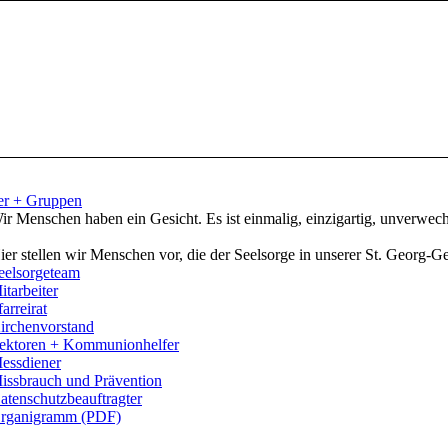
er + Gruppen
ir Menschen haben ein Gesicht. Es ist einmalig, einzigartig, unverwech
ier stellen wir Menschen vor, die der Seelsorge in unserer St. Georg-
eelsorgeteam
itarbeiter
farreirat
irchenvorstand
ektoren + Kommunionhelfer
essdiener
issbrauch und Prävention
atenschutzbeauftragter
rganigramm (PDF)