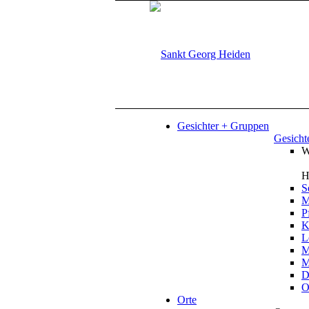
Gesichter + Gruppen
Gesicht
W
H
S
M
P
K
L
M
M
D
O
Orte