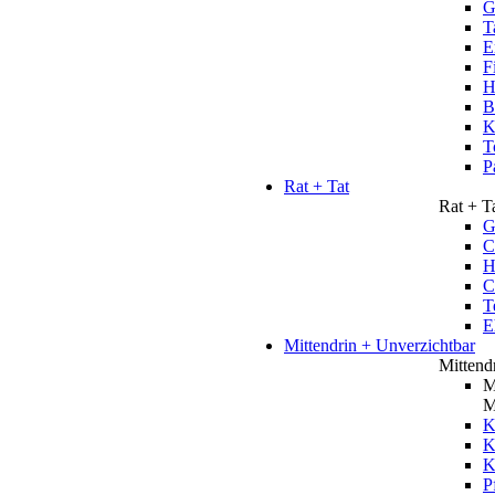
G
T
E
F
H
B
K
T
P
Rat + Tat
Rat + T
G
C
H
C
T
E
Mittendrin + Unverzichtbar
Mittend
M
M
K
K
P