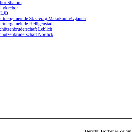
hor Shalom
inderchor
LJB
artnergemeinde St. Georg Makukuulu/Uganda
artnergemeinde Heiligenstadt
chützenbruderschaft Leblich
chützenbruderschaft Nordick
n
Bericht: Borkener Zeitu