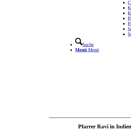
C
K
K
P
P
S
S
Suche
Menü
Menü
Pfarrer Ravi in Indie