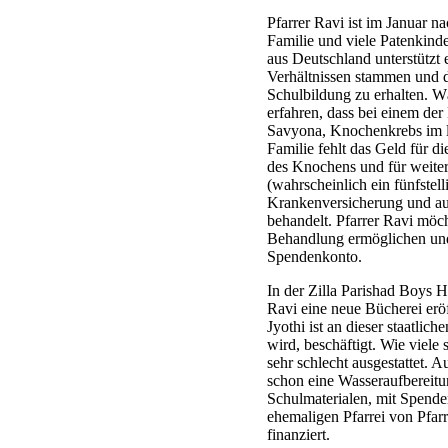
Pfarrer Ravi ist im Januar n
Familie und viele Patenkinde
aus Deutschland unterstützt
Verhältnissen stammen und d
Schulbildung zu erhalten. Wä
erfahren, dass bei einem de
Savyona, Knochenkrebs im li
Familie fehlt das Geld für 
des Knochens und für weit
(wahrscheinlich ein fünfstell
Krankenversicherung und a
behandelt. Pfarrer Ravi möch
Behandlung ermöglichen und 
Spendenkonto.
In der Zilla Parishad Boys H
Ravi eine neue Bücherei erö
Jyothi ist an dieser staatlic
wird, beschäftigt. Wie viele s
sehr schlecht ausgestattet. 
schon eine Wasseraufbereitu
Schulmaterialen, mit Spende
ehemaligen Pfarrei von Pfarre
finanziert.