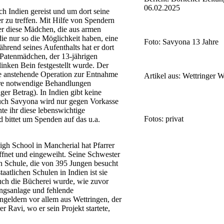
06.02.2025
ach Indien gereist und um dort seine
r zu treffen. Mit Hilfe von Spendern
 er diese Mädchen, die aus armen
ie nur so die Möglichkeit haben, eine
Foto: Savyona 13 Jahre
hrend seines Aufenthalts hat er dort
r Patenmädchen, der 13-jährigen
nken Bein festgestellt wurde. Der
die anstehende Operation zur Entnahme
Artikel aus: Wettringer 
ere notwendige Behandlungen
iger Betrag). In Indien gibt keine
uch Savyona wird nur gegen Vorkasse
te ihr diese lebenswichtige
Fotos: privat
bittet um Spenden auf das u.a.
igh School in Mancherial hat Pfarrer
ffnet und eingeweiht. Seine Schwester
hen Schule, die von 395 Jungen besucht
taatlichen Schulen in Indien ist sie
Auch die Bücherei wurde, wie zuvor
ngsanlage und fehlende
ngeldern vor allem aus Wettringen, der
r Ravi, wo er sein Projekt startete,