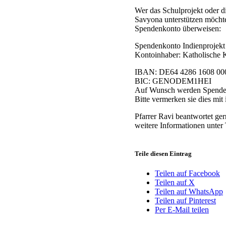
Wer das Schulprojekt oder d
Savyona unterstützen möchte
Spendenkonto überweisen:
Spendenkonto Indienprojekt 
Kontoinhaber: Katholische 
IBAN: DE64 4286 1608 00
BIC: GENODEM1HEI
Auf Wunsch werden Spendenq
Bitte vermerken sie dies mi
Pfarrer Ravi beantwortet ge
weitere Informationen unter
Teile diesen Eintrag
Teilen auf Facebook
Teilen auf X
Teilen auf WhatsApp
Teilen auf Pinterest
Per E-Mail teilen