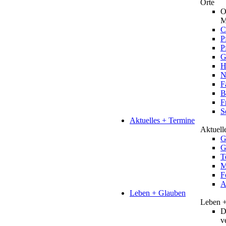
Orte
O
M
C
P
P
G
H
N
F
B
F
S
Aktuelles + Termine
Aktuell
G
G
T
M
F
A
Leben + Glauben
Leben 
D
v