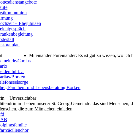
ottesdienstangebote
aufe
rstkommunion
irmung
ochzeit + Ehejubiläen
eichtgespräch
rankenbegleitung
odesfall
astoralplan
at
Miteinander-Füreinander: Es ist gut zu wissen, wo ich
emeinde-Caritas
arlo
eiden hilft…
aritas-Borken
elefonseelsorge
he-, Familien- und Lebensberatung Borken
rin + Unverzichtbar
ittendrin im Leben unserer St. Georg-Gemeinde: das sind Menschen, di
enschen, die zum Mitmachen einladen.
fd
KAB
olpingsfamilie
farrcäcilienchor