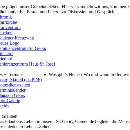
rte prägen unser Gemeindeleben. Hier versammeln wir uns, kommen z
iteinander bei Festen und Feiern, zu Diskussion und Gespräch.
hronik
farrkirche
farrzentrum
locken
eidener Kreuzweg
eues Logo
amilienzentrum St. Georg
ücherei
riedhof
eniorenzentrum Haus St. Josef
es + Termine
Was gibt’s Neues? Wo und wann treffen wir 
eorg Aktuell (als PDF)
ottesdienstzeiten
erminkalender
agazin Georg
oto-Galerie
rchiv
+ Glauben
as Glaubens-Leben in unserer St. Georg-Gemeinde begleitet die Mensc
erschiedenen Lebens-Zeiten.