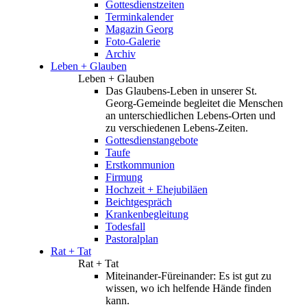
Gottesdienstzeiten
Terminkalender
Magazin Georg
Foto-Galerie
Archiv
Leben + Glauben
Leben + Glauben
Das Glaubens-Leben in unserer St.
Georg-Gemeinde begleitet die Menschen
an unterschiedlichen Lebens-Orten und
zu verschiedenen Lebens-Zeiten.
Gottesdienstangebote
Taufe
Erstkommunion
Firmung
Hochzeit + Ehejubiläen
Beichtgespräch
Krankenbegleitung
Todesfall
Pastoralplan
Rat + Tat
Rat + Tat
Miteinander-Füreinander: Es ist gut zu
wissen, wo ich helfende Hände finden
kann.