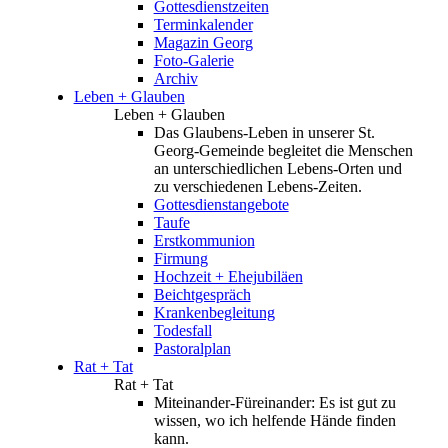
Gottesdienstzeiten
Terminkalender
Magazin Georg
Foto-Galerie
Archiv
Leben + Glauben
Leben + Glauben
Das Glaubens-Leben in unserer St.
Georg-Gemeinde begleitet die Menschen
an unterschiedlichen Lebens-Orten und
zu verschiedenen Lebens-Zeiten.
Gottesdienstangebote
Taufe
Erstkommunion
Firmung
Hochzeit + Ehejubiläen
Beichtgespräch
Krankenbegleitung
Todesfall
Pastoralplan
Rat + Tat
Rat + Tat
Miteinander-Füreinander: Es ist gut zu
wissen, wo ich helfende Hände finden
kann.