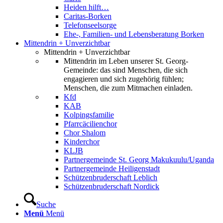
Heiden hilft…
Caritas-Borken
Telefonseelsorge
Ehe-, Familien- und Lebensberatung Borken
Mittendrin + Unverzichtbar
Mittendrin + Unverzichtbar
Mittendrin im Leben unserer St. Georg-
Gemeinde: das sind Menschen, die sich
engagieren und sich zugehörig fühlen;
Menschen, die zum Mitmachen einladen.
Kfd
KAB
Kolpingsfamilie
Pfarrcäcilienchor
Chor Shalom
Kinderchor
KLJB
Partnergemeinde St. Georg Makukuulu/Uganda
Partnergemeinde Heiligenstadt
Schützenbruderschaft Leblich
Schützenbruderschaft Nordick
Suche
Menü
Menü