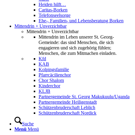
Heiden hilft…
Caritas-Borken
Telefonseelsorge
Ehe-, Familien- und Lebensberatung Borken
Mittendrin + Unverzichtbar
Mittendrin + Unverzichtbar
Mittendrin im Leben unserer St. Georg-
Gemeinde: das sind Menschen, die sich
engagieren und sich zugehörig fühlen;
Menschen, die zum Mitmachen einladen.
Kfd
KAB
Kolpingsfamilie
Pfarrcäcilienchor
Chor Shalom
Kinderchor
KLJB
Partnergemeinde St. Georg Makukuulu/Uganda
Partnergemeinde Heiligenstadt
Schützenbruderschaft Leblich
Schützenbruderschaft Nordick
Suche
Menü
Menü