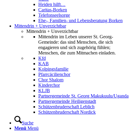
Heiden hilft…
Caritas-Borken
Telefonseelsorge
Ehe-, Familien- und Lebensberatung Borken
Mittendrin + Unverzichtbar
Mittendrin + Unverzichtbar
Mittendrin im Leben unserer St. Georg-
Gemeinde: das sind Menschen, die sich
engagieren und sich zugehörig fühlen;
Menschen, die zum Mitmachen einladen.
Kfd
KAB
Kolpingsfamilie
Pfarrcäcilienchor
Chor Shalom
Kinderchor
KLJB
Partnergemeinde St. Georg Makukuulu/Uganda
Partnergemeinde Heiligenstadt
Schützenbruderschaft Leblich
Schützenbruderschaft Nordick
Suche
Menü
Menü