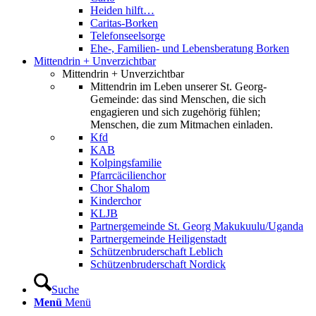
Heiden hilft…
Caritas-Borken
Telefonseelsorge
Ehe-, Familien- und Lebensberatung Borken
Mittendrin + Unverzichtbar
Mittendrin + Unverzichtbar
Mittendrin im Leben unserer St. Georg-
Gemeinde: das sind Menschen, die sich
engagieren und sich zugehörig fühlen;
Menschen, die zum Mitmachen einladen.
Kfd
KAB
Kolpingsfamilie
Pfarrcäcilienchor
Chor Shalom
Kinderchor
KLJB
Partnergemeinde St. Georg Makukuulu/Uganda
Partnergemeinde Heiligenstadt
Schützenbruderschaft Leblich
Schützenbruderschaft Nordick
Suche
Menü
Menü