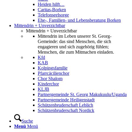
Heiden hilft…
Caritas-Borken
Telefonseelsorge
Ehe-, Familien- und Lebensberatung Borken
Mittendrin + Unverzichtbar
Mittendrin + Unverzichtbar
Mittendrin im Leben unserer St. Georg-
Gemeinde: das sind Menschen, die sich
engagieren und sich zugehörig fühlen;
Menschen, die zum Mitmachen einladen.
Kfd
KAB
Kolpingsfamilie
Pfarrcäcilienchor
Chor Shalom
Kinderchor
KLJB
Partnergemeinde St. Georg Makukuulu/Uganda
Partnergemeinde Heiligenstadt
Schützenbruderschaft Leblich
Schützenbruderschaft Nordick
Suche
Menü
Menü