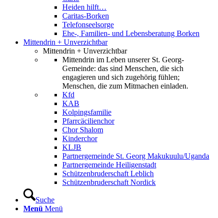
Heiden hilft…
Caritas-Borken
Telefonseelsorge
Ehe-, Familien- und Lebensberatung Borken
Mittendrin + Unverzichtbar
Mittendrin + Unverzichtbar
Mittendrin im Leben unserer St. Georg-
Gemeinde: das sind Menschen, die sich
engagieren und sich zugehörig fühlen;
Menschen, die zum Mitmachen einladen.
Kfd
KAB
Kolpingsfamilie
Pfarrcäcilienchor
Chor Shalom
Kinderchor
KLJB
Partnergemeinde St. Georg Makukuulu/Uganda
Partnergemeinde Heiligenstadt
Schützenbruderschaft Leblich
Schützenbruderschaft Nordick
Suche
Menü
Menü