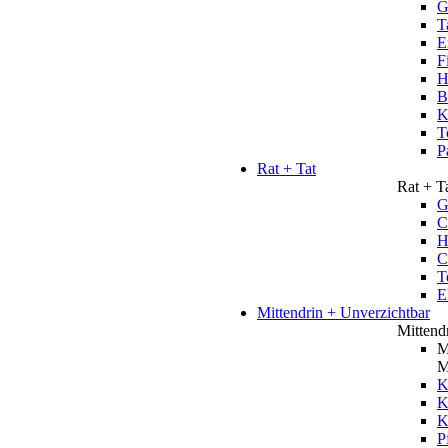
G
T
E
F
H
B
K
T
P
Rat + Tat
Rat + T
G
C
H
C
T
E
Mittendrin + Unverzichtbar
Mittend
M
M
K
K
P