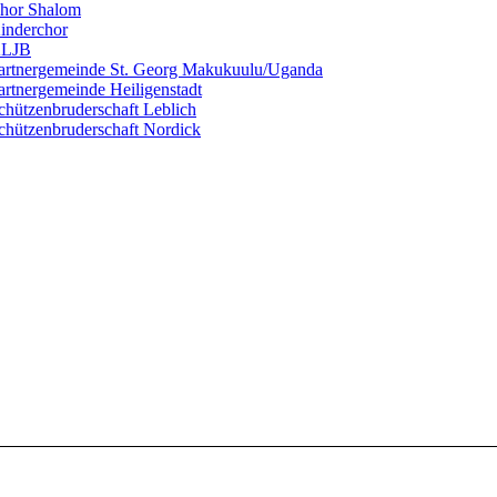
hor Shalom
inderchor
LJB
artnergemeinde St. Georg Makukuulu/Uganda
artnergemeinde Heiligenstadt
chützenbruderschaft Leblich
chützenbruderschaft Nordick