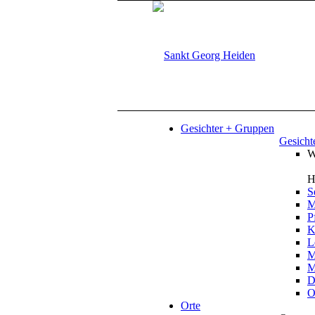
Gesichter + Gruppen
Gesicht
W
H
S
M
P
K
L
M
M
D
O
Orte