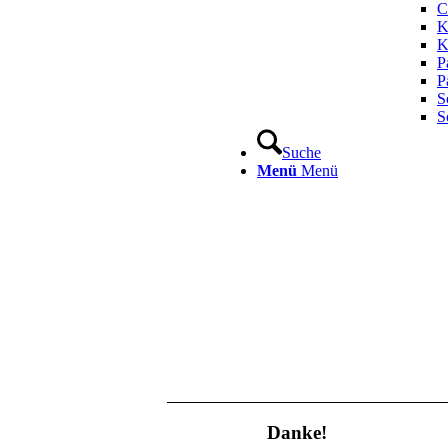
C
K
K
P
P
S
S
Suche
Menü
Menü
Danke!