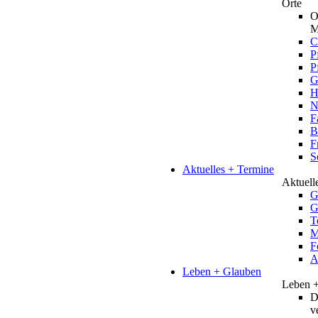
Orte
O
M
C
P
P
G
H
N
F
B
F
S
Aktuelles + Termine
Aktuell
G
G
T
M
F
A
Leben + Glauben
Leben 
D
v