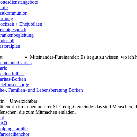
ottesdienstangebote
aufe
rstkommunion
irmung
ochzeit + Ehejubiläen
eichtgespräch
rankenbegleitung
odesfall
astoralplan
at
Miteinander-Füreinander: Es ist gut zu wissen, wo ich
emeinde-Caritas
arlo
eiden hilft…
aritas-Borken
elefonseelsorge
he-, Familien- und Lebensberatung Borken
rin + Unverzichtbar
ittendrin im Leben unserer St. Georg-Gemeinde: das sind Menschen, di
enschen, die zum Mitmachen einladen.
fd
KAB
olpingsfamilie
farrcäcilienchor