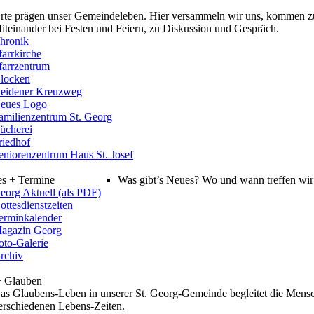
rte prägen unser Gemeindeleben. Hier versammeln wir uns, kommen z
iteinander bei Festen und Feiern, zu Diskussion und Gespräch.
hronik
farrkirche
farrzentrum
locken
eidener Kreuzweg
eues Logo
amilienzentrum St. Georg
ücherei
riedhof
eniorenzentrum Haus St. Josef
es + Termine
Was gibt’s Neues? Wo und wann treffen wir 
eorg Aktuell (als PDF)
ottesdienstzeiten
erminkalender
agazin Georg
oto-Galerie
rchiv
+ Glauben
as Glaubens-Leben in unserer St. Georg-Gemeinde begleitet die Mensc
erschiedenen Lebens-Zeiten.