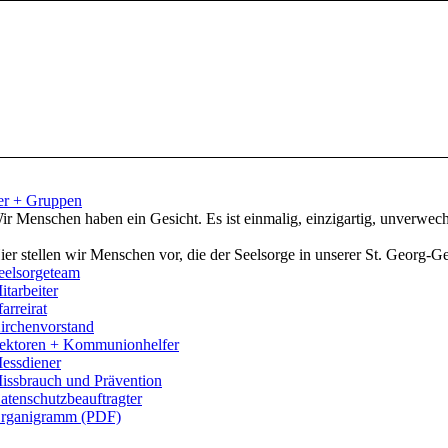
er + Gruppen
ir Menschen haben ein Gesicht. Es ist einmalig, einzigartig, unverwech
ier stellen wir Menschen vor, die der Seelsorge in unserer St. Georg-
eelsorgeteam
itarbeiter
farreirat
irchenvorstand
ektoren + Kommunionhelfer
essdiener
issbrauch und Prävention
atenschutzbeauftragter
rganigramm (PDF)