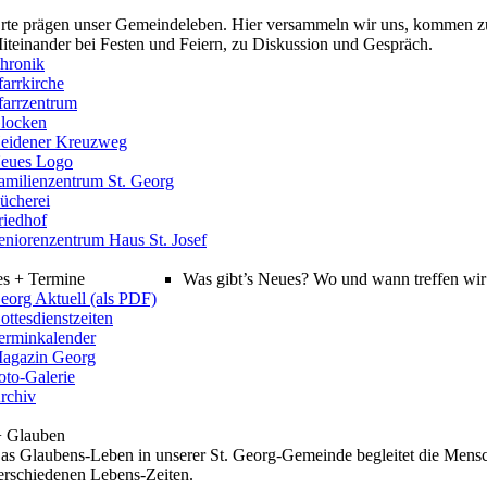
rte prägen unser Gemeindeleben. Hier versammeln wir uns, kommen z
iteinander bei Festen und Feiern, zu Diskussion und Gespräch.
hronik
farrkirche
farrzentrum
locken
eidener Kreuzweg
eues Logo
amilienzentrum St. Georg
ücherei
riedhof
eniorenzentrum Haus St. Josef
es + Termine
Was gibt’s Neues? Wo und wann treffen wir 
eorg Aktuell (als PDF)
ottesdienstzeiten
erminkalender
agazin Georg
oto-Galerie
rchiv
+ Glauben
as Glaubens-Leben in unserer St. Georg-Gemeinde begleitet die Mensc
erschiedenen Lebens-Zeiten.