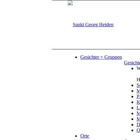
Gesichter + Gruppen
Gesicht
W
H
S
M
P
K
L
M
M
D
O
Orte