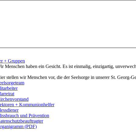
er + Gruppen
ir Menschen haben ein Gesicht. Es ist einmalig, einzigartig, unverwech
ier stellen wir Menschen vor, die der Seelsorge in unserer St. Georg-
eelsorgeteam
itarbeiter
farreirat
irchenvorstand
ektoren + Kommunionhelfer
essdiener
issbrauch und Prävention
atenschutzbeauftragter
rganigramm (PDF)