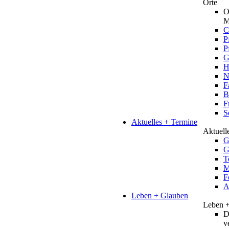
Orte
O
M
C
P
P
G
H
N
F
B
F
S
Aktuelles + Termine
Aktuell
G
G
T
M
F
A
Leben + Glauben
Leben 
D
v