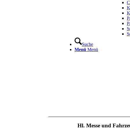
C
K
K
P
P
S
S
Suche
Menü
Menü
Hl. Messe und Fahrz