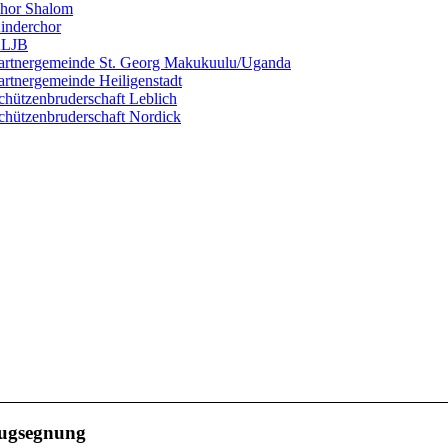
hor Shalom
inderchor
LJB
artnergemeinde St. Georg Makukuulu/Uganda
artnergemeinde Heiligenstadt
chützenbruderschaft Leblich
chützenbruderschaft Nordick
eugsegnung