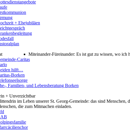
ottesdienstangebote
aufe
rstkommunion
irmung
ochzeit + Ehejubiläen
eichtgespräch
rankenbegleitung
odesfall
astoralplan
at
Miteinander-Füreinander: Es ist gut zu wissen, wo ich
emeinde-Caritas
arlo
eiden hilft…
aritas-Borken
elefonseelsorge
he-, Familien- und Lebensberatung Borken
rin + Unverzichtbar
ittendrin im Leben unserer St. Georg-Gemeinde: das sind Menschen, di
enschen, die zum Mitmachen einladen.
fd
KAB
olpingsfamilie
farrcäcilienchor