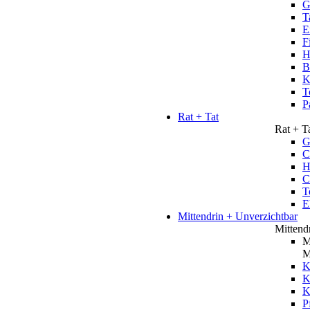
G
T
E
F
H
B
K
T
P
Rat + Tat
Rat + T
G
C
H
C
T
E
Mittendrin + Unverzichtbar
Mittend
M
M
K
K
P