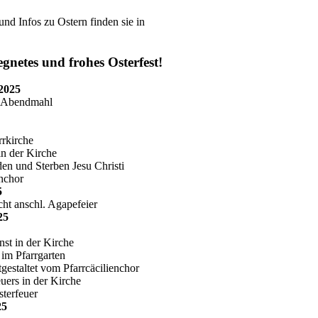
und Infos zu Ostern finden sie in
gnetes und frohes Osterfest!
 2025
n Abendmahl
rkirche
n der Kirche
en und Sterben Jesu Christi
enchor
5
cht anschl. Agapefeier
025
nst in der Kirche
 im Pfarrgarten
gestaltet vom Pfarrcäcilienchor
uers in der Kirche
terfeuer
025