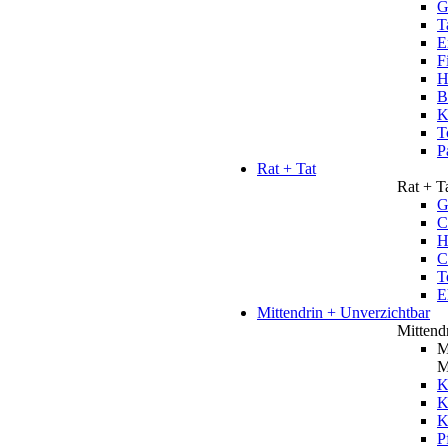
G
T
E
F
H
B
K
T
P
Rat + Tat
Rat + T
G
C
H
C
T
E
Mittendrin + Unverzichtbar
Mittend
M
M
K
K
P