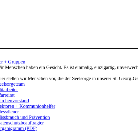
er + Gruppen
ir Menschen haben ein Gesicht. Es ist einmalig, einzigartig, unverwech
ier stellen wir Menschen vor, die der Seelsorge in unserer St. Georg-
eelsorgeteam
itarbeiter
farreirat
irchenvorstand
ektoren + Kommunionhelfer
essdiener
issbrauch und Prävention
atenschutzbeauftragter
rganigramm (PDF)