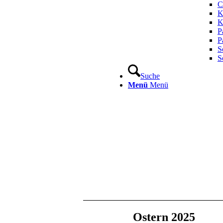
C
K
K
P
P
S
S
Suche
Menü
Menü
Ostern 2025