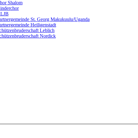
hor Shalom
inderchor
LJB
artnergemeinde St. Georg Makukuulu/Uganda
artnergemeinde Heiligenstadt
chützenbruderschaft Leblich
chützenbruderschaft Nordick