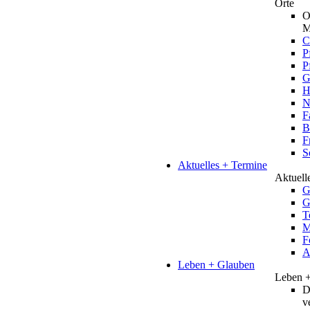
Orte
O
M
C
P
P
G
H
N
F
B
F
S
Aktuelles + Termine
Aktuell
G
G
T
M
F
A
Leben + Glauben
Leben 
D
v