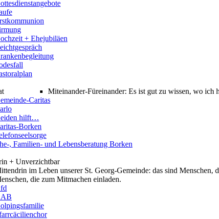
ottesdienstangebote
aufe
rstkommunion
irmung
ochzeit + Ehejubiläen
eichtgespräch
rankenbegleitung
odesfall
astoralplan
at
Miteinander-Füreinander: Es ist gut zu wissen, wo ich
emeinde-Caritas
arlo
eiden hilft…
aritas-Borken
elefonseelsorge
he-, Familien- und Lebensberatung Borken
rin + Unverzichtbar
ittendrin im Leben unserer St. Georg-Gemeinde: das sind Menschen, di
enschen, die zum Mitmachen einladen.
fd
KAB
olpingsfamilie
farrcäcilienchor