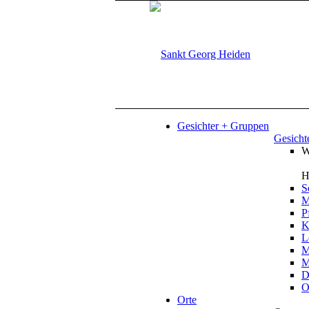
Gesichter + Gruppen
Gesicht
W
H
S
M
P
K
L
M
M
D
O
Orte