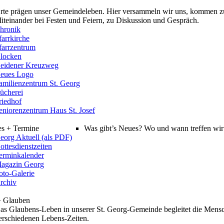
rte prägen unser Gemeindeleben. Hier versammeln wir uns, kommen z
iteinander bei Festen und Feiern, zu Diskussion und Gespräch.
hronik
farrkirche
farrzentrum
locken
eidener Kreuzweg
eues Logo
amilienzentrum St. Georg
ücherei
riedhof
eniorenzentrum Haus St. Josef
es + Termine
Was gibt’s Neues? Wo und wann treffen wir 
eorg Aktuell (als PDF)
ottesdienstzeiten
erminkalender
agazin Georg
oto-Galerie
rchiv
+ Glauben
as Glaubens-Leben in unserer St. Georg-Gemeinde begleitet die Mensc
erschiedenen Lebens-Zeiten.