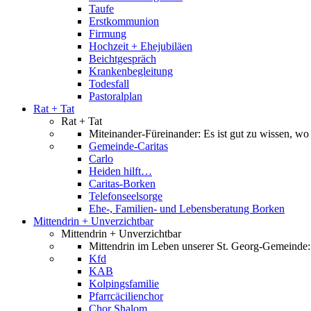
Taufe
Erstkommunion
Firmung
Hochzeit + Ehejubiläen
Beichtgespräch
Krankenbegleitung
Todesfall
Pastoralplan
Rat + Tat
Rat + Tat
Miteinander-Füreinander: Es ist gut zu wissen, wo
Gemeinde-Caritas
Carlo
Heiden hilft…
Caritas-Borken
Telefonseelsorge
Ehe-, Familien- und Lebensberatung Borken
Mittendrin + Unverzichtbar
Mittendrin + Unverzichtbar
Mittendrin im Leben unserer St. Georg-Gemeinde:
Kfd
KAB
Kolpingsfamilie
Pfarrcäcilienchor
Chor Shalom