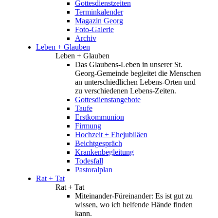
Gottesdienstzeiten
Terminkalender
Magazin Georg
Foto-Galerie
Archiv
Leben + Glauben
Leben + Glauben
Das Glaubens-Leben in unserer St.
Georg-Gemeinde begleitet die Menschen
an unterschiedlichen Lebens-Orten und
zu verschiedenen Lebens-Zeiten.
Gottesdienstangebote
Taufe
Erstkommunion
Firmung
Hochzeit + Ehejubiläen
Beichtgespräch
Krankenbegleitung
Todesfall
Pastoralplan
Rat + Tat
Rat + Tat
Miteinander-Füreinander: Es ist gut zu
wissen, wo ich helfende Hände finden
kann.